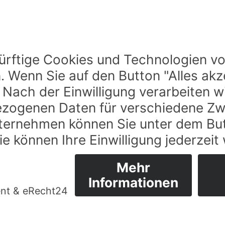
GARTENHAUS TEILWEISE MIT
BALKON ODER TERRASSE
ZURÜCK