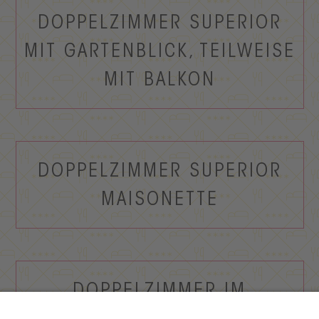
DOPPELZIMMER SUPERIOR
MIT GARTENBLICK, TEILWEISE
MIT BALKON
DOPPELZIMMER SUPERIOR
MAISONETTE
DOPPELZIMMER IM