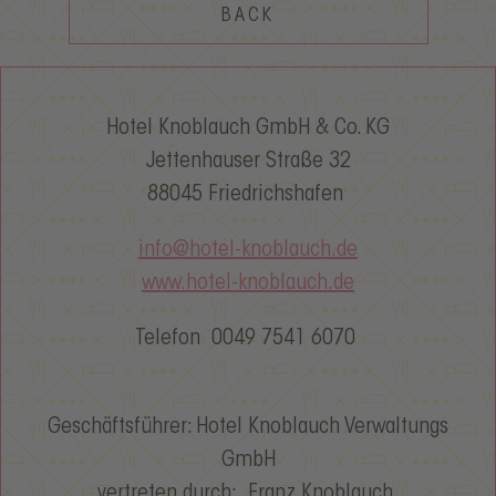
BACK
Hotel Knoblauch GmbH & Co. KG
Jettenhauser Straße 32
88045 Friedrichshafen
info@hotel-knoblauch.de
www.hotel-knoblauch.de
Telefon 0049 7541 6070
Geschäftsführer: Hotel Knoblauch Verwaltungs
GmbH
vertreten durch: Franz Knoblauch