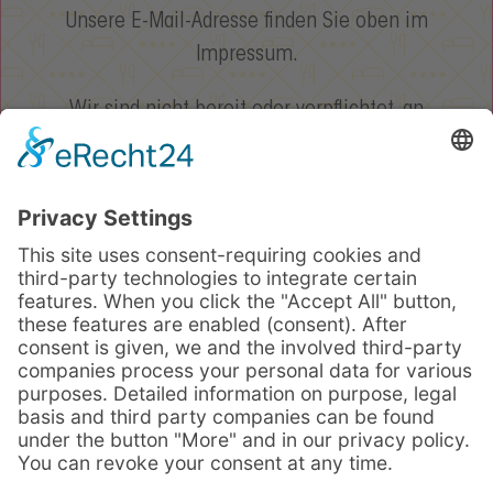
Unsere E-Mail-Adresse finden Sie oben im
Impressum.
Wir sind nicht bereit oder verpflichtet, an
Streitbeilegungsverfahren vor einer
Verbraucherschlichtungsstelle teilzunehmen
ALLGEMEINE GESCHÄFTSBEDINGUNGEN
Nachfolgend finden Sie unsere aktuellen
Allgemeinen Geschäftsbedingungen. Jeder Gast &
Kunde der Leistungen der Hotel Knoblauch GmbH &
Co.KG in Anspruch nimmt, akzeptiert automatisch
die AGBs.
Download AGBs